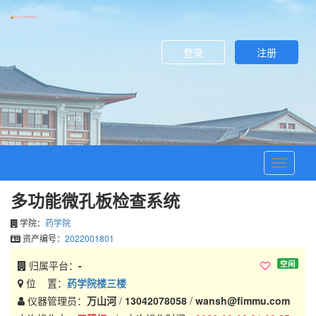
02:45-
03:00
登录
注册
03:00-
03:15
03:15-
03:30
03:30-
03:45
03:45-
Toggle
04:00
navigati
多功能微孔板检查系统
04:00-
04:15
学院：
药学院
04:15-
资产编号：
2022001801
04:30
空闲
归属平台：
-
04:30-
位 置：
药学院楼三楼
04:45
仪器管理员：
万山河
/
13042078058
/
wansh@fimmu.com
04:45-