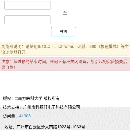
11:15-
11:30
至
11:30-
11:45
11:45-
预约
12:00
12:00-
浏览器说明：请使用IE10以上、Chrome、火狐、360（极速模式）等主
12:15
流浏览器打开。
12:15-
注意：超过预约结束时间，任何人有权关闭设备，所引起的实验损失后
12:30
果自负！
12:30-
12:45
12:45-
13:00
版权：©南方医科大学 版权所有
13:00-
技术支持：广州市科颐轩电子科技有限公司
13:15
访问量：
41308
13:15-
地址：广州市白云区沙太南路1023号-1063号
13:30