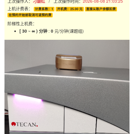
上次操作人：
刁碧红
/ 上次操作时间：
2026-08-08 21:03:25
05:00
上机计费表：
计费系数：1
开机费：25.00 元
直接从账户余额扣费
05:00-
在预约开始前取消可退预约费
05:15
阶梯性上机费：
05:15-
[ 30
~
∞ ) 分钟
:
0
元/分钟(课题组)
05:30
05:30-
05:45
05:45-
06:00
06:00-
06:15
06:15-
06:30
06:30-
06:45
06:45-
07:00